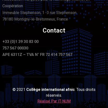
Coopération
Immeuble Stephenson, 1 -3 rue Stephenson
78180 Montigny-le-Bretonneux, France
Contact
+33 (0)1 39 30 83 00
757 567 00030
APE 6311Z – TVA N° FR 72 414 757 567
© 2021
Collège international afnic
. Tous droits
réservés.
Réalisé Par IT-NUM